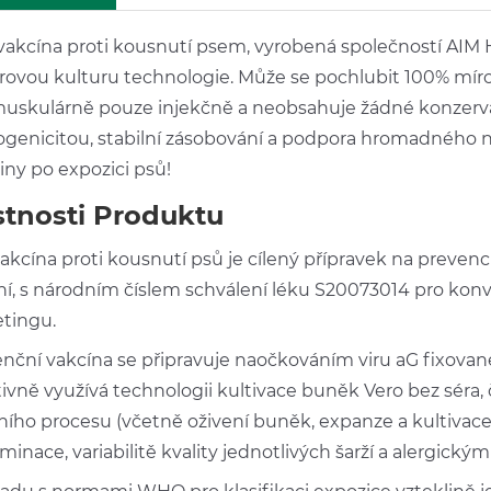
vakcína proti kousnutí psem, vyrobená společností AIM H
rovou kulturu technologie. Může se pochlubit 100% mír
muskulárně pouze injekčně a neobsahuje žádné konzervačn
genicitou, stabilní zásobování a podpora hromadného nák
iny po expozici psů!
stnosti Produktu
vakcína proti kousnutí psů je cílený přípravek na preven
ní, s národním číslem schválení léku S20073014 pro konve
tingu.
nční vakcína se připravuje naočkováním viru aG fixovan
tivně využívá technologii kultivace buněk Vero bez séra
ního procesu (včetně oživení buněk, expanze a kultivace 
minace, variabilitě kvality jednotlivých šarží a alergi