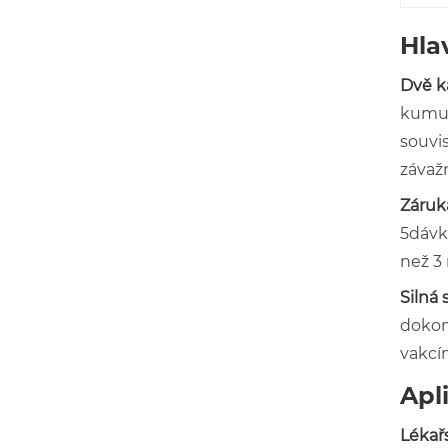
Hla
Dvě k
kumul
souvi
závaž
Záruk
5dávk
než 3
Silná 
dokonč
vakcín
Apl
Lékařs