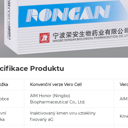
cifikace Produktu
ožka
Konvenční verze Vero Cell
Vero
AIM Honor (Ningbo)
obce
AIM
Biopharmaceutical Co., Ltd.
ivní
Inaktivovaný kmen viru vztekliny
Kme
žka
fixovaný aG