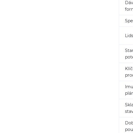
Dáv
for
Spe
Lid
Sta
pot
Klí
pro
Imu
plá
Skl
sta
Do
pou