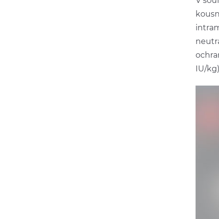
V sou
kousnu
intram
neutr
ochra
IU/kg