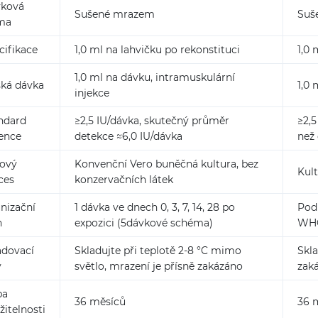
ková
Sušené mrazem
Suš
ma
cifikace
1,0 ml na lahvičku po rekonstituci
1,0 
1,0 ml na dávku, intramuskulární
ská dávka
1,0 
injekce
ndard
≥2,5 IU/dávka, skutečný průměr
≥2,
ence
detekce ≈6,0 IU/dávka
než
čový
Konvenční Vero buněčná kultura, bez
Kult
ces
konzervačních látek
nizační
1 dávka ve dnech 0, 3, 7, 14, 28 po
Pod
n
expozici (5dávkové schéma)
WHO
adovací
Skladujte při teplotě 2-8 °C mimo
Skla
v
světlo, mrazení je přísně zakázáno
zak
ba
36 měsíců
36 
žitelnosti