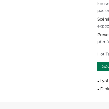
kousn
pacien
Scénář
expoz
Preve
přenáš
Hot Ta
Sou
Lyof
humán
Dipl