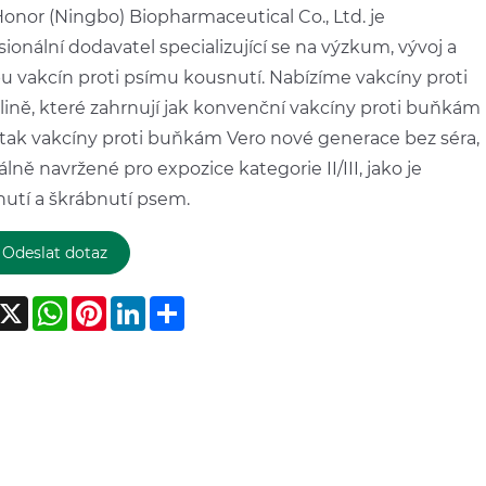
onor (Ningbo) Biopharmaceutical Co., Ltd. je
sionální dodavatel specializující se na výzkum, vývoj a
u vakcín proti psímu kousnutí. Nabízíme vakcíny proti
lině, které zahrnují jak konvenční vakcíny proti buňkám
 tak vakcíny proti buňkám Vero nové generace bez séra,
álně navržené pro expozice kategorie II/III, jako je
utí a škrábnutí psem.
Odeslat dotaz
acebook
X
WhatsApp
Pinterest
LinkedIn
Share