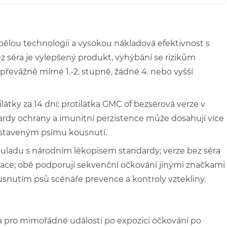
ělou technologii a vysokou nákladová efektivnost s
z séra je vylepšený produkt, vyhýbání se rizikům
řevážně mírné 1.-2. stupně, žádné 4. nebo vyšší
átky za 14 dní; protilátka GMC of bezsérová verze v
rdy ochrany a imunitní perzistence může dosahují více
ystaveným psímu kousnutí.
souladu s národním lékopisem standardy; verze bez séra
plikace; obě podporují sekvenční očkování jinými značkami
ousnutím psů scénáře prevence a kontroly vztekliny.
 pro mimořádné události po expozici očkování po