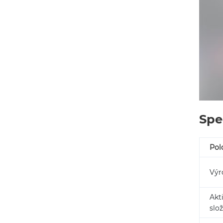
Spe
Pol
Výr
Akt
slo