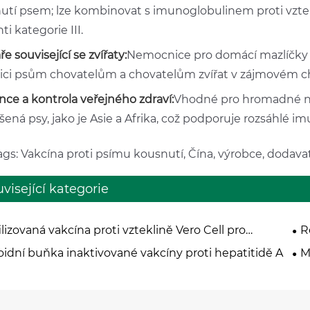
utí psem; lze kombinovat s imunoglobulinem proti vzte
ti kategorie III.
e související se zvířaty:
Nemocnice pro domácí mazlíčky a
ici psům chovatelům a chovatelům zvířat v zájmovém chov
nce a kontrola veřejného zdraví:
Vhodné pro hromadné ná
ená psy, jako je Asie a Afrika, což podporuje rozsáhlé im
gs: Vakcína proti psímu kousnutí, Čína, výrobce, dodavat
visející kategorie
ilizovaná vakcína proti vzteklině Vero Cell pro
R
ní použití
Po
oidní buňka inaktivované vakcíny proti hepatitidě A
M