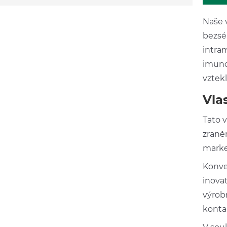
Naše 
bezsé
intra
imuno
vztekl
Vla
Tato 
zraně
marke
Konve
inova
výrob
konta