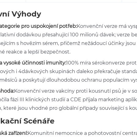
vní Výhody
ategorie pro uspokojení potřeb:
Konvenční verze má vysp
ativní dodávkou přesahující 100 milionů dávek; verze be
sejícím s hovězím sérem, přičemž nežádoucí účinky jsou p
né reakce a lepší bezpečnost.
a vysoké účinnosti imunity:
100% míra sérokonverze protil
ových i 4dávkových skupinách daleko překračuje standa
 měsíců a poskytují dlouhodobou ochranu populacím v
shoda:
Konvenční verze vakcíny proti kousnutí psů je v 
ila fázi III klinických studií a CDE přijala marketing a
, které jsou vhodné pro globální případy související s k
ikační Scénáře
ká zařízení:
Komunitní nemocnice a pohotovostní centra