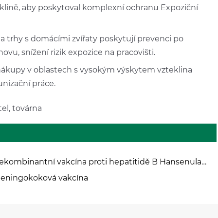
klině, aby poskytoval komplexní ochranu Expoziční
 trhy s domácími zvířaty poskytují prevenci po
u, snížení rizik expozice na pracovišti.
kupy v oblastech s vysokým výskytem vzteklina
unizační práce.
el, továrna
ekombinantní vakcína proti hepatitidě B Hansenula
lymorpha
eningokoková vakcína