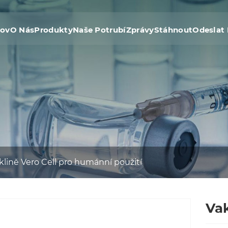
ov
O Nás
Produkty
Naše Potrubí
Zprávy
Stáhnout
Odeslat
eklině Vero Cell pro humánní použití
Vak