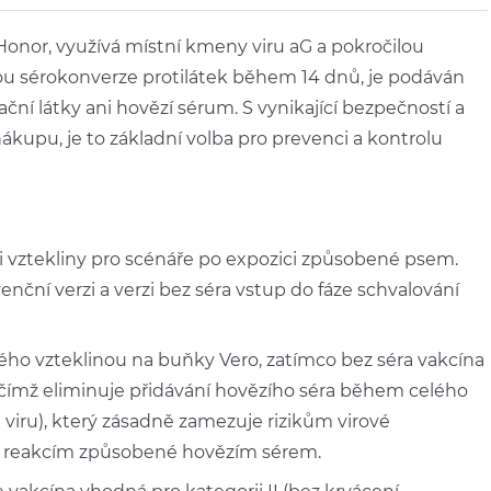
onor, využívá místní kmeny viru aG a pokročilou
ou sérokonverze protilátek během 14 dnů, je podáván
í látky ani hovězí sérum. S vynikající bezpečností a
upu, je to základní volba pro prevenci a kontrolu
ci vztekliny pro scénáře po expozici způsobené psem.
nční verzi a verzi bez séra vstup do fáze schvalování
ého vzteklinou na buňky Vero, zatímco bez séra vakcína
, čímž eliminuje přidávání hovězího séra během celého
viru), který zásadně zamezuje rizikům virové
ckým reakcím způsobené hovězím sérem.