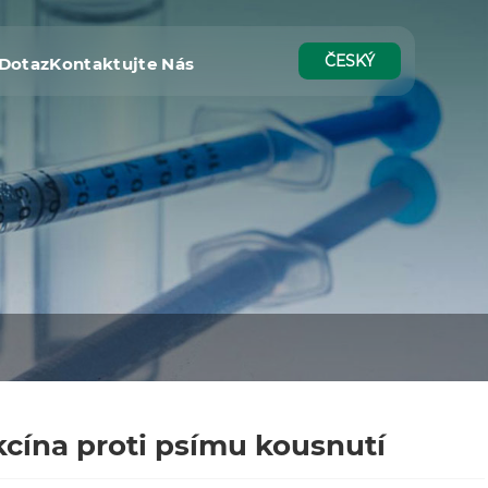
ČESKÝ
 Dotaz
Kontaktujte Nás
cína proti psímu kousnutí