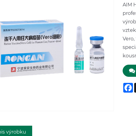
AIM H
profe
výrob
vztek
Vero,
speci
kousn
F
is výrobku