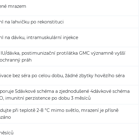
ené mrazem
ml na lahvičku po rekonstituci
ml na dávku, intramuskulární injekce
5 IU/dávka, postimunizační protilátka GMC významně vyšší
 ochranný práh
ivace bez séra po celou dobu, žádné zbytky hovězího séra
poruje 5dávkové schéma a zjednodušené 4dávkové schéma
, imunitní perzistence po dobu 3 měsíců
dujte při teplotě 2-8 °C mimo světlo, mrazení je přísně
ázáno
měsíců