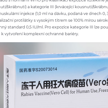
ladu s normami WHO pro klasifikaci expozice vzteklině je
tí/škrábnutí) a kategorie III (krvácející kousnutí/škrábnut
uskulární injekce (1,0 ml na dávku, podaná ve dnech 0, 3
alizační protilátky s vysokým titrem se 100% mírou sérok
nný standard 0,5 IU/ml. Pro expozice kategorie III lze p
) k vytvoření komplexní ochranné bariéry.