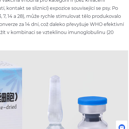
 vakcína vhodná pro kategorii II (bez krvácení
í, kontakt se sliznicí) expozice související se psy. Po
, 7, 14 a 28), může rychle stimulovat tělo produkovalo
onverze za 14 dní, což daleko převyšuje WHO efektivní
oužít v kombinaci se vzteklinou imunoglobulinu (20